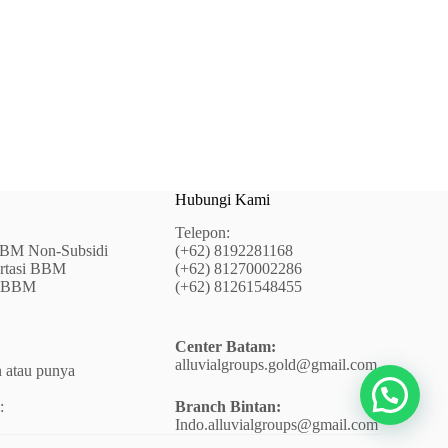
Hubungi Kami
Telepon:
BM Non-Subsidi
(+62) 8192281168
ortasi BBM
(+62) 81270002286
r BBM
(+62) 81261548455
Center Batam:
alluvialgroups.gold@gmail.com
 atau punya
:
Branch Bintan:
Indo.alluvialgroups@gmail.com