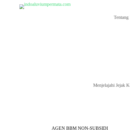
S
k
i
Tentang
p
t
o
c
o
n
t
e
n
t
Menjelajahi Jejak 
AGEN BBM NON-SUBSIDI