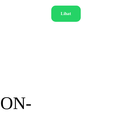
Lihat
ON-