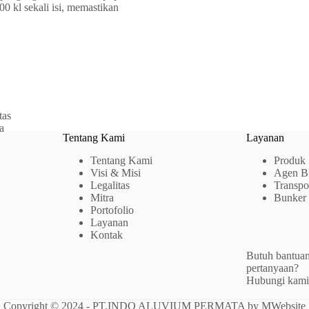
 kl sekali isi, memastikan
tas
a
Tentang Kami
Layanan
Tentang Kami
Produk
Visi & Misi
Agen B
Legalitas
Transp
Mitra
Bunke
Portofolio
Layanan
Kontak
Butuh bantuan
pertanyaan?
Hubungi kami
Copyright © 2024 - PT.INDO ALUVIUM PERMATA by
MWebsite